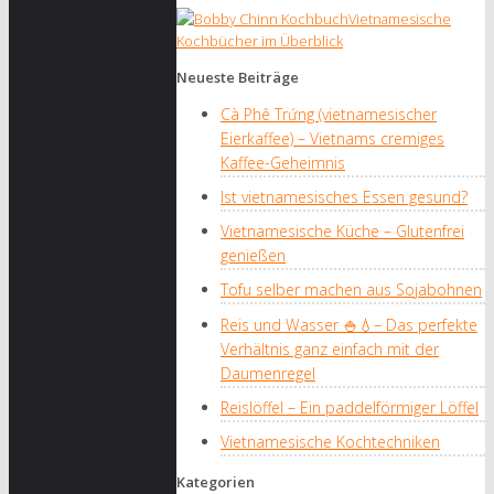
Vietnamesische
Kochbücher im Überblick
Neueste Beiträge
Cà Phê Trứng (vietnamesischer
Eierkaffee) – Vietnams cremiges
Kaffee-Geheimnis
Ist vietnamesisches Essen gesund?
Vietnamesische Küche – Glutenfrei
genießen
Tofu selber machen aus Sojabohnen
Reis und Wasser 🍚💧– Das perfekte
Verhältnis ganz einfach mit der
Daumenregel
Reislöffel – Ein paddelförmiger Löffel
Vietnamesische Kochtechniken
Kategorien