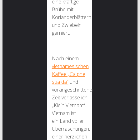
eine kräftige
Brühe mit
Korianderblättern
und Zwiebeln
garniert.
Nach einem
vietnamesischen
Kaffee „Ca phe
sua da“
und
vorangeschrittener
Zeit verlasse ich
„Klein Vietnam“.
Vietnam ist
ein Land voller
Überraschungen,
einer herzlichen