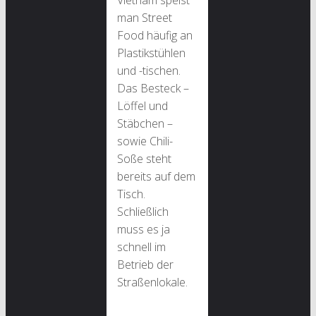
Vietnam speist
man Street
Food häufig an
Plastikstühlen
und -tischen.
Das Besteck –
Löffel und
Stäbchen –
sowie Chili-
Soße steht
bereits auf dem
Tisch.
Schließlich
muss es ja
schnell im
Betrieb der
Straßenlokale.