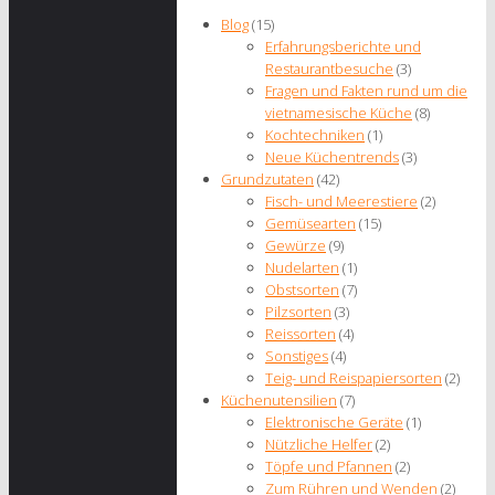
Blog
(15)
Erfahrungsberichte und
Restaurantbesuche
(3)
Fragen und Fakten rund um die
vietnamesische Küche
(8)
Kochtechniken
(1)
Neue Küchentrends
(3)
Grundzutaten
(42)
Fisch- und Meerestiere
(2)
Gemüsearten
(15)
Gewürze
(9)
Nudelarten
(1)
Obstsorten
(7)
Pilzsorten
(3)
Reissorten
(4)
Sonstiges
(4)
Teig- und Reispapiersorten
(2)
Küchenutensilien
(7)
Elektronische Geräte
(1)
Nützliche Helfer
(2)
Töpfe und Pfannen
(2)
Zum Rühren und Wenden
(2)