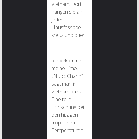
Vietnam. Dort
hängen sie an
jeder
Hausfassade –
kreuz und quer.
Ich bekomme
meine Limo.
„Nuoc Chanh“
sagt man in
Vietnam dazu.
Eine tolle
Erfrischung bei
den hitzigen
tropischen
Temperaturen.