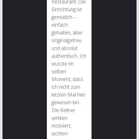
Restaurant. Die
Einrichtung ist
gemütlich –
einfach
gehalten, aber
originalgetreu
und absolut
authentisch. Ich
wusste im
selben
Moment, dass
ich nicht zum
letzten Mal hier
gewesen bin.
Die Kellner
wirkten
motiviert,
lachten