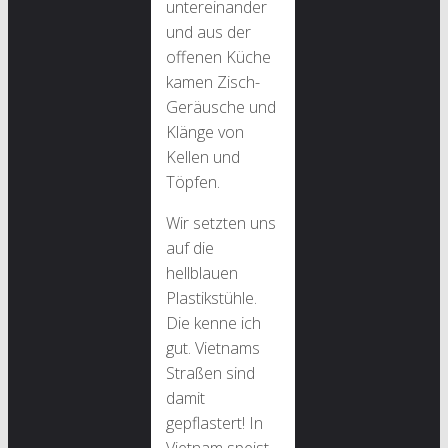
untereinander
und aus der
offenen Küche
kamen Zisch-
Geräusche und
Klänge von
Kellen und
Töpfen.
Wir setzten uns
auf die
hellblauen
Plastikstühle.
Die kenne ich
gut. Vietnams
Straßen sind
damit
gepflastert! In