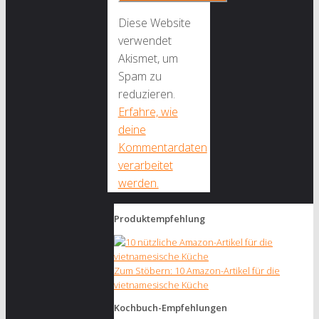
Diese Website
verwendet
Akismet, um
Spam zu
reduzieren.
Erfahre, wie
deine
Kommentardaten
verarbeitet
werden.
Produktempfehlung
Zum Stöbern: 10 Amazon-Artikel für die
vietnamesische Küche
Kochbuch-Empfehlungen