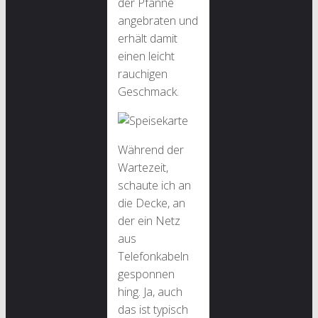
der Pfanne
angebraten und
erhält damit
einen leicht
rauchigen
Geschmack.
Während der
Wartezeit,
schaute ich an
die Decke, an
der ein Netz
aus
Telefonkabeln
gesponnen
hing. Ja, auch
das ist typisch