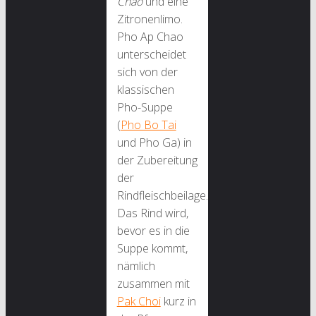
Chao
und eine
Zitronenlimo.
Pho Ap Chao
unterscheidet
sich von der
klassischen
Pho-Suppe
(
Pho Bo Tai
und Pho Ga) in
der Zubereitung
der
Rindfleischbeilage.
Das Rind wird,
bevor es in die
Suppe kommt,
nämlich
zusammen mit
Pak Choi
kurz in