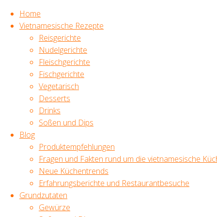
Home
Vietnamesische Rezepte
Reisgerichte
Zum
Nudelgerichte
Inhalt
Start
Blog
TAGS
Fleischgerichte
springen
Erfahrungsberichte
Fischgerichte
und
Vietnamesisch Kochen,
Vegetarisch
Original vietnamesische
Restaurantbesuche
Rezepte,
Desserts
XeÔm – Klein-
vietnamesisches Essen,
Drinks
Vietnam im
Fischsoße, Banh Bao,
Soßen und Dips
Karoviertel
frische Kräuter,
Blog
Reispapier,
Hamburg
Sommerrollen,
Produktempfehlungen
Mungbohnen, Trends
Fragen und Fakten rund um die vietnamesische Küc
und Klassiker, gesund
XeÔm –
Neue Küchentrends
ernähren,
Erfahrungsberichte und Restaurantbesuche
Klein-
* Werbelink
Grundzutaten
Vietnam
Als Amazon-Partner
Gewürze
verdiene ich an