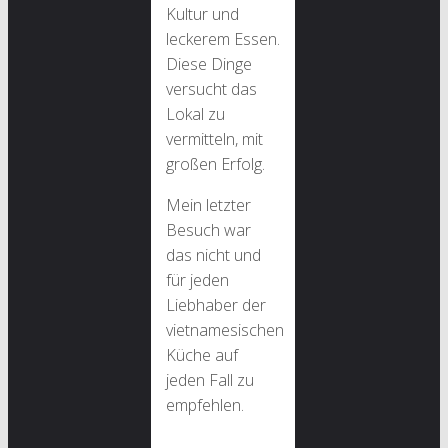
Kultur und
leckerem Essen.
Diese Dinge
versucht das
Lokal zu
vermitteln, mit
großen Erfolg.
Mein letzter
Besuch war
das nicht und
für jeden
Liebhaber der
vietnamesischen
Küche auf
jeden Fall zu
empfehlen.