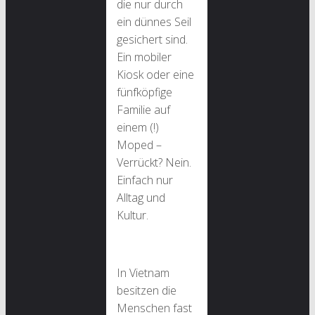
die nur durch
ein dünnes Seil
gesichert sind.
Ein mobiler
Kiosk oder eine
fünfköpfige
Familie auf
einem (!)
Moped –
Verrückt? Nein.
Einfach nur
Alltag und
Kultur.
In Vietnam
besitzen die
Menschen fast