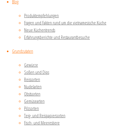
Blog
man
sich
Produktempfehlungen
in
Fragen und Fakten rund um die vietnamesische Küche
Hamburg
Neue Küchentrends
ohne
Erfahrungsberichte und Restaurantbesuche
Werbung
gegenüber
Grundzutaten
der
Konkurrenz
Gewürze
behaupten
Soßen und Dips
kann,
Reissorten
spricht
Nudelarten
absolut
Obstsorten
für
Gemüsearten
das
Pilzsorten
Restaurant
Teig- und Reispapiersorten
und
Fisch- und Meerestiere
die