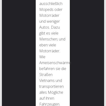
ausschließlich
Mopeds oder
Motorräder
und weniger
Autos. Dazu
gibt es viele
Menschen; und
eben viele
Motorräder.
Wie
Ameisenschwärme
befahren sie die
Straßen
Vietnams und
transportieren
alles Mögliche
auf ihren
Fahrzeugen.