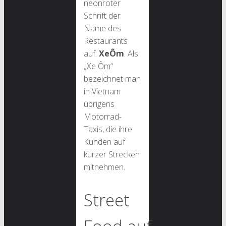
neonroter
Schrift der
Name des
Restaurants
auf:
XeÔm
. Als
„Xe Ôm“
bezeichnet man
in Vietnam
übrigens
Motorrad-
Taxis, die ihre
Kunden auf
kurzer Strecken
mitnehmen.
Street