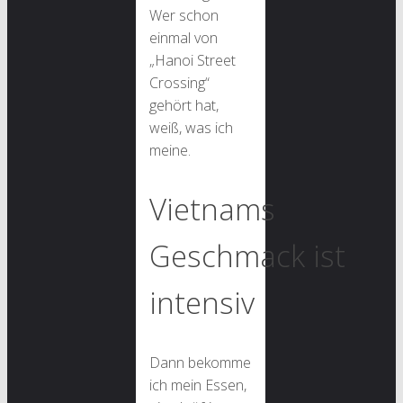
Wer schon
einmal von
„Hanoi Street
Crossing“
gehört hat,
weiß, was ich
meine.
Vietnams
Geschmack ist
intensiv
Dann bekomme
ich mein Essen,