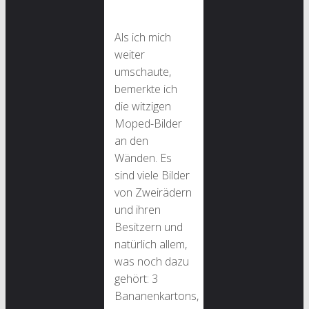
Als ich mich
weiter
umschaute,
bemerkte ich
die witzigen
Moped-Bilder
an den
Wänden. Es
sind viele Bilder
von Zweirädern
und ihren
Besitzern und
natürlich allem,
was noch dazu
gehört: 3
Bananenkartons,