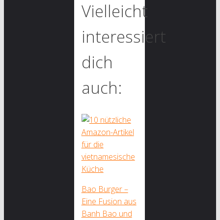
Vielleicht
interessiert
dich
auch:
Bao Burger –
Eine Fusion aus
Banh Bao und