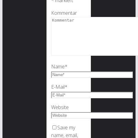
*
markiert
Kommentar
Name
*
E-Mail
*
Website
Save my
name, email,