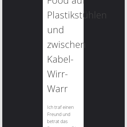
Food auf
Plastikstühlen
und
zwischen
Kabel-
Wirr-
Warr
Ich traf einen
Freund und
betrat das