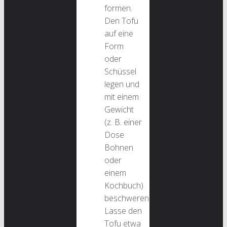
formen.
Den Tofu
auf eine
Form
oder
Schüssel
legen und
mit einem
Gewicht
(z. B. einer
Dose
Bohnen
oder
einem
Kochbuch)
beschweren.
Lasse den
Tofu etwa