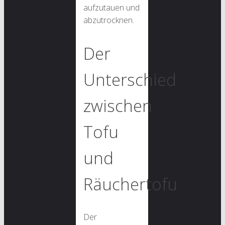
aufzutauen und
abzutrocknen.
Der
Unterschied
zwischen
Tofu
und
Räuchertofu
Der