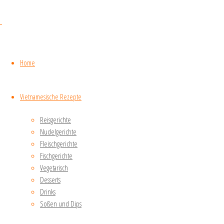
das aus
Sojabohnen
hergestellt wird.
Wenn du Tofu
selber machen
Home
möchtest,
benötigst du die
Vietnamesische Rezepte
folgenden
Zutaten und
Reisgerichte
Utensilien:
Nudelgerichte
Fleischgerichte
1 kg
Fischgerichte
Sojabohnen
Vegetarisch
1/4 Tasse
Desserts
Nigari (ein
Drinks
natürliches
Soßen und Dips
Ausziehmittel,
das aus