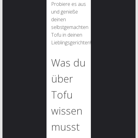
Probiere es aus
und genieße
deinen
selbstgemachten
Tofu in deinen
Lieblingsgerichten!
Was du
über
Tofu
wissen
musst