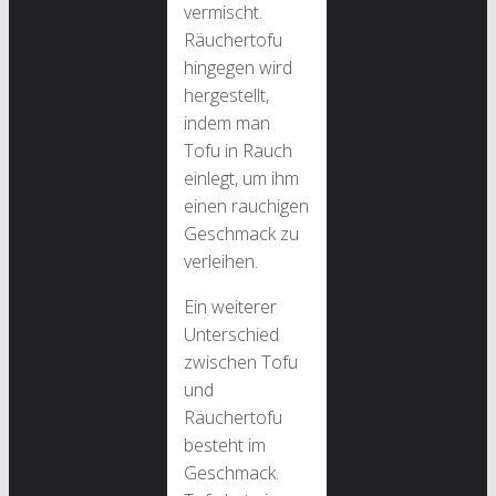
vermischt.
Räuchertofu
hingegen wird
hergestellt,
indem man
Tofu in Rauch
einlegt, um ihm
einen rauchigen
Geschmack zu
verleihen.
Ein weiterer
Unterschied
zwischen Tofu
und
Räuchertofu
besteht im
Geschmack.