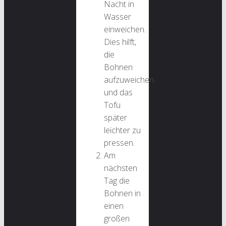
Nacht in
Wasser
einweichen.
Dies hilft,
die
Bohnen
aufzuweichen
und das
Tofu
später
leichter zu
pressen.
Am
nächsten
Tag die
Bohnen in
einen
großen