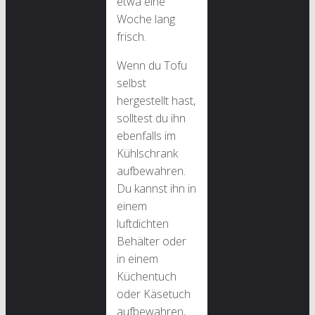
etwa eine
Woche lang
frisch.
Wenn du Tofu
selbst
hergestellt hast,
solltest du ihn
ebenfalls im
Kühlschrank
aufbewahren.
Du kannst ihn in
einem
luftdichten
Behälter oder
in einem
Küchentuch
oder Käsetuch
aufbewahren,