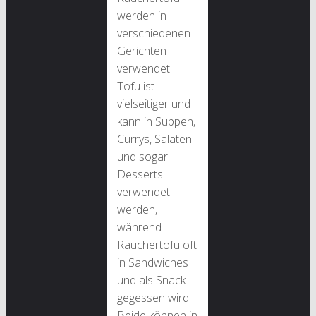
werden in
verschiedenen
Gerichten
verwendet.
Tofu ist
vielseitiger und
kann in Suppen,
Currys, Salaten
und sogar
Desserts
verwendet
werden,
während
Räuchertofu oft
in Sandwiches
und als Snack
gegessen wird.
Beide können in