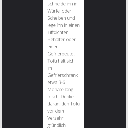
schneide ihn in
Würfel oder
Scheiben und
lege ihn in einen
luftdichten
Behälter oder
einen
Gefrierbeutel.
Tofu hält sich
im
Gefrierschrank
etwa 3-6
Monate lang
frisch. Denke
daran, den Tofu
vor dem
Verzehr
gründlich