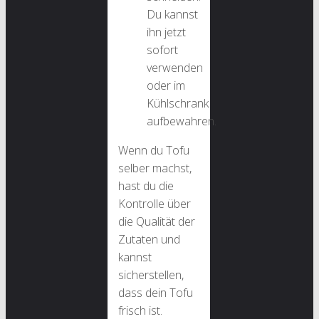
Du kannst
ihn jetzt
sofort
verwenden
oder im
Kühlschrank
aufbewahren.
Wenn du Tofu
selber machst,
hast du die
Kontrolle über
die Qualität der
Zutaten und
kannst
sicherstellen,
dass dein Tofu
frisch ist.