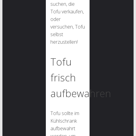
suchen, die
Tofu verkaufen,
oder
versuchen, Tofu
selbst
herzustellen!
Tofu
frisch
aufbewahren
Tofu sollte im
Kühlschrank
aufbewahrt