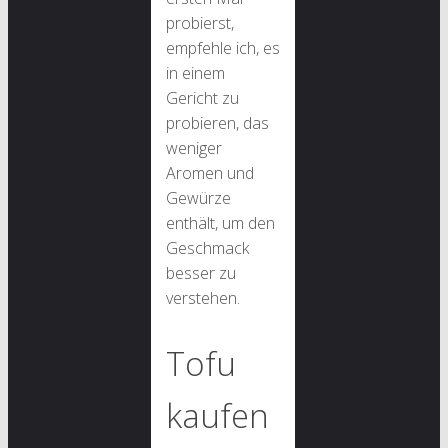
probierst,
empfehle ich, es
in einem
Gericht zu
probieren, das
weniger
Aromen und
Gewürze
enthält, um den
Geschmack
besser zu
verstehen.
Tofu
kaufen