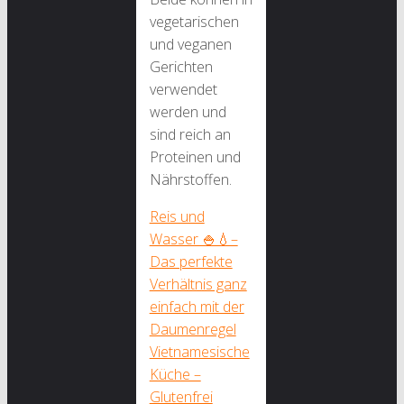
vegetarischen
und veganen
Gerichten
verwendet
werden und
sind reich an
Proteinen und
Nährstoffen.
Reis und
Wasser 🍚💧–
Das perfekte
Verhältnis ganz
einfach mit der
Daumenregel
Vietnamesische
Küche –
Glutenfrei