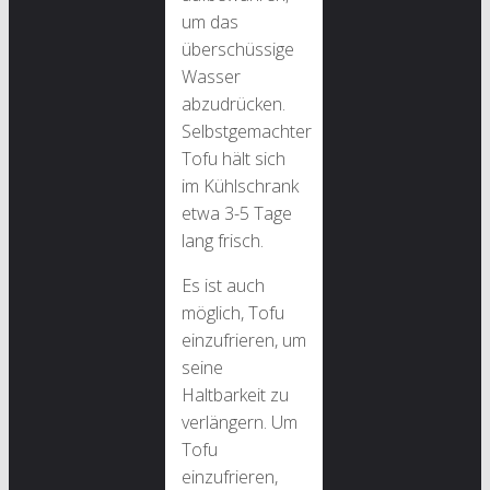
um das
überschüssige
Wasser
abzudrücken.
Selbstgemachter
Tofu hält sich
im Kühlschrank
etwa 3-5 Tage
lang frisch.
Es ist auch
möglich, Tofu
einzufrieren, um
seine
Haltbarkeit zu
verlängern. Um
Tofu
einzufrieren,