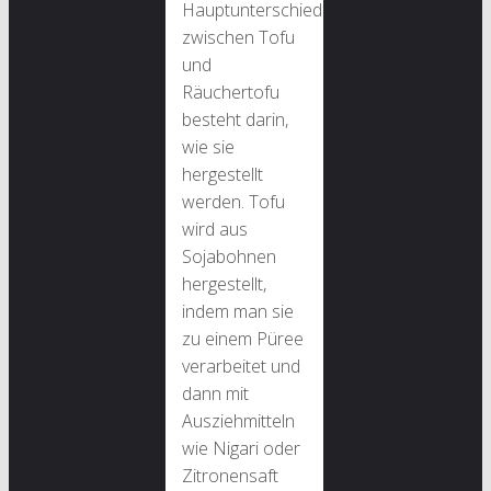
Hauptunterschied
zwischen Tofu
und
Räuchertofu
besteht darin,
wie sie
hergestellt
werden. Tofu
wird aus
Sojabohnen
hergestellt,
indem man sie
zu einem Püree
verarbeitet und
dann mit
Ausziehmitteln
wie Nigari oder
Zitronensaft