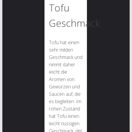
Tofu
Geschmack
Tofu hat einen
sehr milden
Geschmack und
nimmt daher
leicht die
Aromen von
Gewürzen und
Saucen auf, die
es begleiten. Im
rohen Zustand
hat Tofu einen
leicht nussigen
Geschmack, der