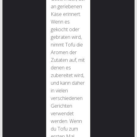
an geriebenen
Käse erinnert.
Wenn es
gekocht oder
gebraten wird,
nimmt Tofu die
Aromen der
Zutaten auf, mit
denen es
zubereitet wird,
und kann daher
in vielen
verschiedenen
Gerichten
verwendet
werden. Wenn
du Tofu zum
ersten Mal