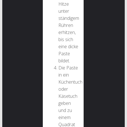
Hitze
unter
ständigem
Rühren
erhitzen,
bis sich
eine dicke
Paste
bildet.
Die Paste
in ein
Küchentuch
oder
Käsetuch
geben
und zu
einem
Quadrat