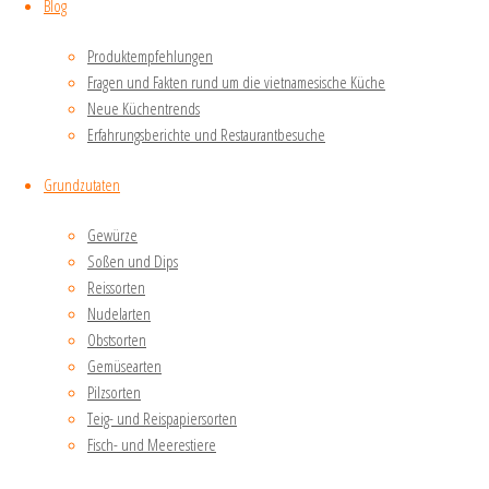
Blog
Meerwasser
gewonnen
Produktempfehlungen
wird)
Fragen und Fakten rund um die vietnamesische Küche
Einen
Neue Küchentrends
großen
Erfahrungsberichte und Restaurantbesuche
Topf
Ein
Grundzutaten
Küchentuch
Gewürze
oder
Soßen und Dips
Käsetuch
Reissorten
Eine Form
Nudelarten
oder
Obstsorten
Schüssel
Gemüsearten
Ein
Pilzsorten
Gewicht
Teig- und Reispapiersorten
(z. B. eine
Fisch- und Meerestiere
Dose
Bohnen