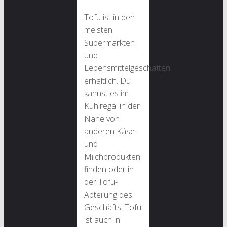
Tofu ist in den
meisten
Supermärkten
und
Lebensmittelgeschäften
erhältlich. Du
kannst es im
Kühlregal in der
Nähe von
anderen Käse-
und
Milchprodukten
finden oder in
der Tofu-
Abteilung des
Geschäfts. Tofu
ist auch in