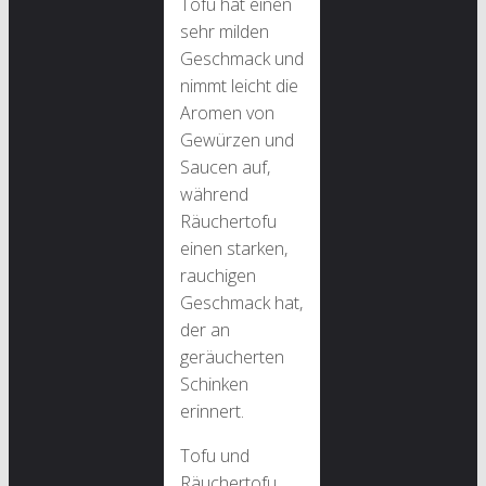
Tofu hat einen
sehr milden
Geschmack und
nimmt leicht die
Aromen von
Gewürzen und
Saucen auf,
während
Räuchertofu
einen starken,
rauchigen
Geschmack hat,
der an
geräucherten
Schinken
erinnert.
Tofu und
Räuchertofu