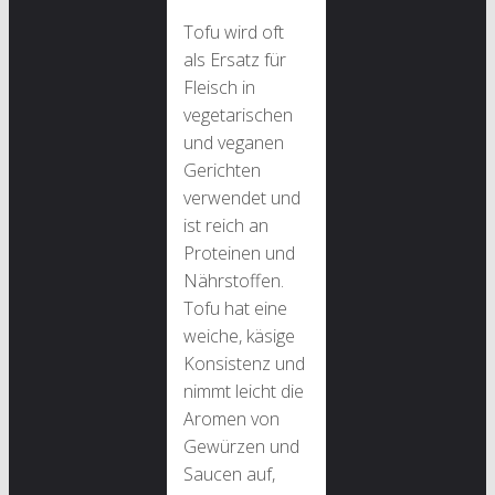
Tofu wird oft
als Ersatz für
Fleisch in
vegetarischen
und veganen
Gerichten
verwendet und
ist reich an
Proteinen und
Nährstoffen.
Tofu hat eine
weiche, käsige
Konsistenz und
nimmt leicht die
Aromen von
Gewürzen und
Saucen auf,