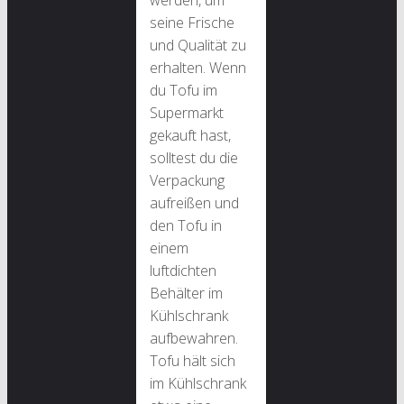
werden, um
seine Frische
und Qualität zu
erhalten. Wenn
du Tofu im
Supermarkt
gekauft hast,
solltest du die
Verpackung
aufreißen und
den Tofu in
einem
luftdichten
Behälter im
Kühlschrank
aufbewahren.
Tofu hält sich
im Kühlschrank