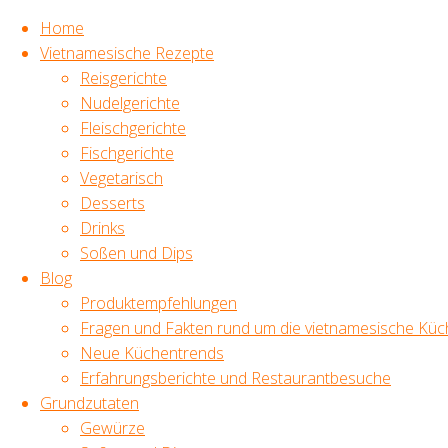
Home
Vietnamesische Rezepte
Reisgerichte
Zum
Nudelgerichte
Inhalt
Start
Vietnamesische
TAGS
Fleischgerichte
springen
Rezepte
Tofu
Fischgerichte
selber machen
Vietnamesisch Kochen,
Vegetarisch
Original vietnamesische
aus
Rezepte,
Desserts
Sojabohnen
vietnamesisches Essen,
Drinks
Fischsoße, Banh Bao,
Soßen und Dips
frische Kräuter,
Blog
Reispapier,
Sommerrollen,
Produktempfehlungen
Mungbohnen, Trends
Fragen und Fakten rund um die vietnamesische Küc
und Klassiker, gesund
Tofu
Neue Küchentrends
ernähren,
Erfahrungsberichte und Restaurantbesuche
selber
* Werbelink
Grundzutaten
machen
Als Amazon-Partner
Gewürze
verdiene ich an