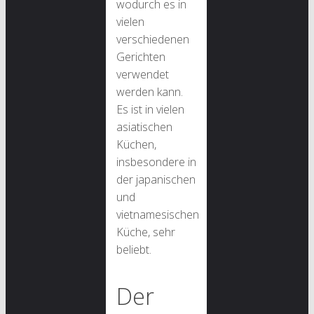
wodurch es in
vielen
verschiedenen
Gerichten
verwendet
werden kann.
Es ist in vielen
asiatischen
Küchen,
insbesondere in
der japanischen
und
vietnamesischen
Küche, sehr
beliebt.
Der