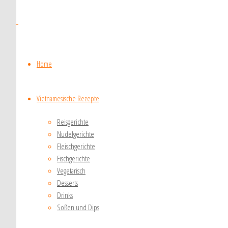
Home
Vietnamesische Rezepte
Reisgerichte
Nudelgerichte
Fleischgerichte
Fischgerichte
Vegetarisch
Desserts
Drinks
Soßen und Dips