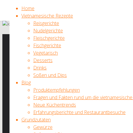
Home
Vietnamesische Rezepte
Reisgerichte
Zum
Nudelgerichte
Inhalt
Start
Vietnamesische Rezepte
Archiv für die Kategorie „D
Fleischgerichte
springen
Fischgerichte
Kategorie:
Desserts
Vegetarisch
Desserts
Drinks
Banh Troi – Süße Reisbällchen mit Ing
Soßen und Dips
Blog
Die kleinen Dessertkügelchen Banh Troi sind
Produktempfehlungen
der Ingwerwurzel enthält die Soße …
Fragen und Fakten rund um die vietnamesisch
"Banh
Weiterlesen ...
Neue Küchentrends
Troi
TAGS
Erfahrungsberichte und Restaurantbesuche
–
Grundzutaten
Vietnamesisch Kochen, Original vietnamesische Rezepte, vietnamesisc
Süße
Gewürze
und Klassiker, gesund ernähren,