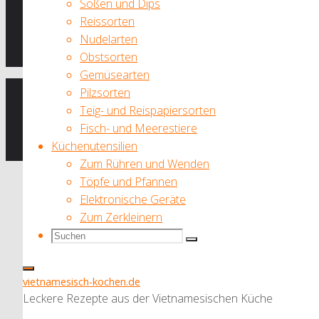
Reisbällchen
Soßen und Dips
* Werbelink
mit
Reissorten
Als Amazon-Partner verdiene ich an qualifizierten Verkäufen. Beim Kau
Ingwersirup"
Nudelarten
zusätzlichen Kosten. Damit kannst du mich und meinen Blog unterstüt
Obstsorten
Verfügung stellen. Ich versichere dir natürlich, dass ich nur Produkte b
Gemüsearten
Impressum
|
Pilzsorten
Disclaimer
|
Teig- und Reispapiersorten
Datenschutzerklärung
|
Fisch- und Meerestiere
Küchenutensilien
Zurück
© 2024 vietnamesisch-kochen.de
Zum Rühren und Wenden
nach
Töpfe und Pfannen
oben
Elektronische Geräte
Zum Zerkleinern
Suchen
Suchen
Suchen
nach:
vietnamesisch-kochen.de
Leckere Rezepte aus der Vietnamesischen Küche