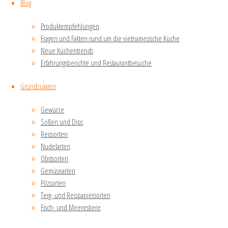
Blog
ist sie auch
sehr
Produktempfehlungen
fleischlastig.
Fragen und Fakten rund um die vietnamesische Küche
Neue Küchentrends
Warum
Erfahrungsberichte und Restaurantbesuche
Grundzutaten
ist
Gewürze
vietnamesisches
Soßen und Dips
Reissorten
Essen
Nudelarten
Obstsorten
gesu
nd?
Gemüsearten
Pilzsorten
Teig- und Reispapiersorten
Wenn man sich
Fisch- und Meerestiere
typische