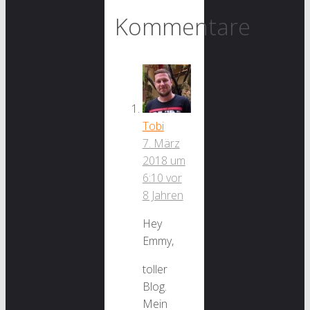
Kommentare
Tobi
7. März
2018 um
6:10
vor
8 Jahren
Hey
Emmy,
toller
Blog.
Mein