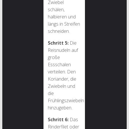
Zwiebel
schälen,
halbieren und
längs in Streifen
schneiden.
Schritt 5:
Die
Reisnudeln auf
große
Essschalen
verteilen. Den
Koriander, die
Zwiebeln und
die
Frühlingszwiebeln
hinzugeben.
Schritt 6:
Das
Rinderfilet oder