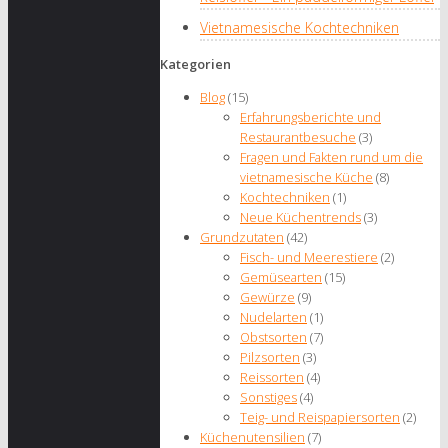
Vietnamesische Kochtechniken
Kategorien
Blog
(15)
Erfahrungsberichte und
Restaurantbesuche
(3)
Fragen und Fakten rund um die
vietnamesische Küche
(8)
Kochtechniken
(1)
Neue Küchentrends
(3)
Grundzutaten
(42)
Fisch- und Meerestiere
(2)
Gemüsearten
(15)
Gewürze
(9)
Nudelarten
(1)
Obstsorten
(7)
Pilzsorten
(3)
Reissorten
(4)
Sonstiges
(4)
Teig- und Reispapiersorten
(2)
Küchenutensilien
(7)