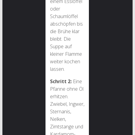
einem Esslöffel
oder
Schaumlöffel
abschöpfen bis
die Brühe klar
bleibt. Die
Suppe auf
kleiner Flamme
weiter kochen
lassen.
Schritt 2:
Eine
Pfanne ohne Öl
erhitzen.
Zwiebel, Ingwer,
Sternanis,
Nelken,
Zimtstange und
Kardamom-