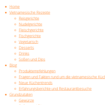
Home
Vietnamesische Rezepte
Reisgerichte
Zum
Nudelgerichte
Inhalt
Start
Vietnamesische
TAGS
Fleischgerichte
springen
Rezepte
Fischgerichte
Nudelgerichte
Vietnamesisch Kochen,
Vegetarisch
Original vietnamesische
Pho Bo –
Rezepte,
Desserts
Traditionelle
vietnamesisches Essen,
Drinks
Rindfleischsuppe
Fischsoße, Banh Bao,
Soßen und Dips
Schritt für
frische Kräuter,
Blog
Reispapier,
Schritt
Sommerrollen,
Produktempfehlungen
Mungbohnen, Trends
Fragen und Fakten rund um die vietnamesische Küc
und Klassiker, gesund
Pho Bo –
Neue Küchentrends
ernähren,
Erfahrungsberichte und Restaurantbesuche
Traditionelle
* Werbelink
Grundzutaten
Rindfleischsuppe
Als Amazon-Partner
Gewürze
verdiene ich an