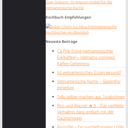
Zum Stöbern: 10 Amazon-Artikel für die
vietnamesische Küche
Kochbuch-Empfehlungen
Vietnamesische
Kochbücher im Überblick
Neueste Beiträge
Cà Phê Trứng (vietnamesischer
Eierkaffee) – Vietnams cremiges
Kaffee-Geheimnis
Ist vietnamesisches Essen gesund?
Vietnamesische Küche – Glutenfrei
genießen
Tofu selber machen aus Sojabohnen
Reis und Wasser 🍚💧– Das perfekte
Verhältnis ganz einfach mit der
Daumenregel
Reislöffel – Ein paddelförmiger Löffel