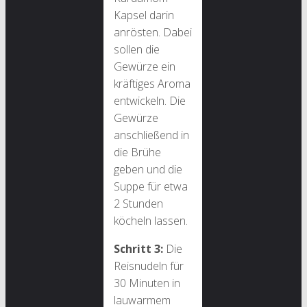
Kapsel darin
anrösten. Dabei
sollen die
Gewürze ein
kräftiges Aroma
entwickeln. Die
Gewürze
anschließend in
die Brühe
geben und die
Suppe für etwa
2 Stunden
köcheln lassen.
Schritt 3:
Die
Reisnudeln für
30 Minuten in
lauwarmem