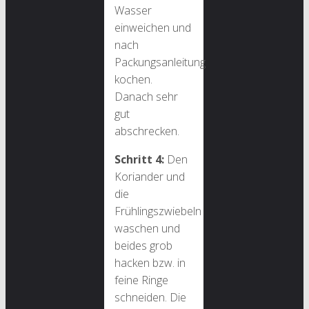
Wasser
einweichen und
nach
Packungsanleitung
kochen.
Danach sehr
gut
abschrecken.
Schritt 4:
Den
Koriander und
die
Frühlingszwiebeln
waschen und
beides grob
hacken bzw. in
feine Ringe
schneiden. Die