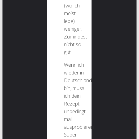
(wo ich
meist
lebe)
weniger.
Zumindest
nicht so
gut.
Wenn ich
wieder in
Deutschland
bin, muss
ich dein
Rezept
unbedingt
mal
ausprobieren.
Super