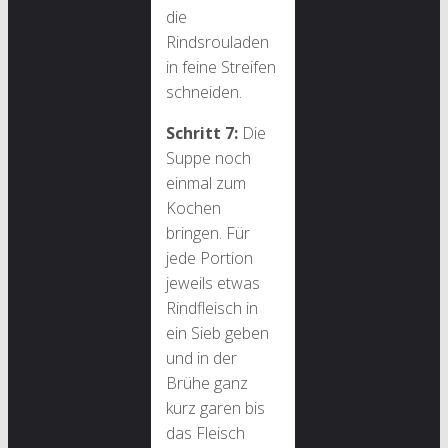
die
Rindsrouladen
in feine Streifen
schneiden.
Schritt 7:
Die
Suppe noch
einmal zum
Kochen
bringen. Für
jede Portion
jeweils etwas
Rindfleisch in
ein Sieb geben
und in der
Brühe ganz
kurz garen bis
das Fleisch