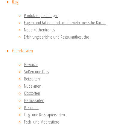
Blog
g
frischer
Produktempfehlungen
Ingwer
Fragen und Fakten rund um die vietnamesische Küche
Neue Küchentrends
3
Erfahrungsberichte und Restaurantbesuche
Sternanis
Grundzutaten
2
Nelken
Gewürze
1
Soßen und Dips
Zimtstange
Reissorten
Nudelarten
1
Obstsorten
Kardamom-
Gemüsearten
Kapsel
Pilzsorten
Teig- und Reispapiersorten
Fisch- und Meerestiere
400 g
Reisnudeln