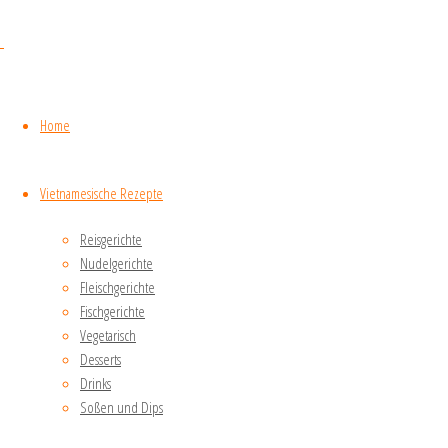
300 g
Beinfleisch
Home
200 g
Rinderfilet
Vietnamesische Rezepte
(für
Anfänger
Reisgerichte
eignen
Nudelgerichte
sich
Fleischgerichte
auch
Fischgerichte
Rinderrouladen)
Vegetarisch
Desserts
1
Drinks
Zwiebel
Soßen und Dips
50