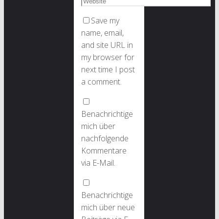
Save my
name, email,
and site URL in
my browser for
next time I post
a comment.
Benachrichtige
mich über
nachfolgende
Kommentare
via E-Mail.
Benachrichtige
mich über neue