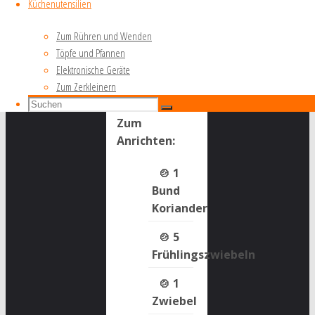
Küchenutensilien
2
Zum Rühren und Wenden
TL Öl
Töpfe und Pfannen
Elektronische Geräte
Zum Zerkleinern
Salz
Suchen
Suchen
Suchen
nach:
Zum
Anrichten:
1
Bund
Koriander
5
Frühlingszwiebeln
1
Zwiebel