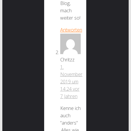
Blog,
mach
weiter so!
Antworten
Chritzz
1.
November
2019 um
14:24
vor
7 Jahren
Kenne ich
auch
“anders“
.Alles wie