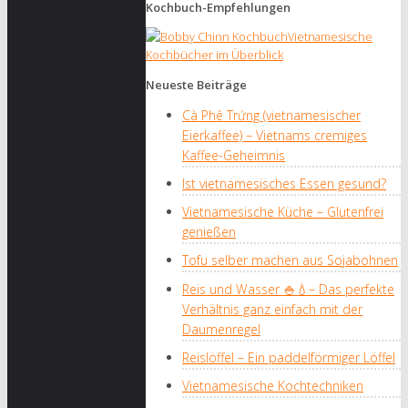
Kochbuch-Empfehlungen
Vietnamesische
Kochbücher im Überblick
Neueste Beiträge
Cà Phê Trứng (vietnamesischer
Eierkaffee) – Vietnams cremiges
Kaffee-Geheimnis
Ist vietnamesisches Essen gesund?
Vietnamesische Küche – Glutenfrei
genießen
Tofu selber machen aus Sojabohnen
Reis und Wasser 🍚💧– Das perfekte
Verhältnis ganz einfach mit der
Daumenregel
Reislöffel – Ein paddelförmiger Löffel
Vietnamesische Kochtechniken