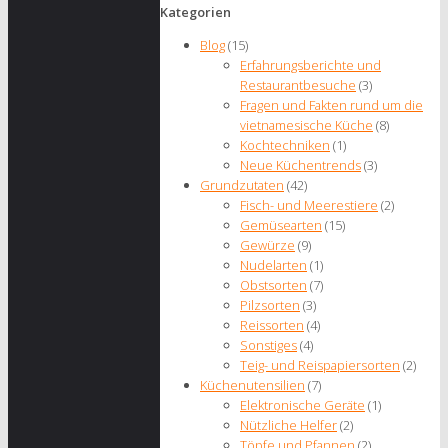
Kategorien
Blog
(15)
Erfahrungsberichte und
Restaurantbesuche
(3)
Fragen und Fakten rund um die
vietnamesische Küche
(8)
Kochtechniken
(1)
Neue Küchentrends
(3)
Grundzutaten
(42)
Fisch- und Meerestiere
(2)
Gemüsearten
(15)
Gewürze
(9)
Nudelarten
(1)
Obstsorten
(7)
Pilzsorten
(3)
Reissorten
(4)
Sonstiges
(4)
Teig- und Reispapiersorten
(2)
Küchenutensilien
(7)
Elektronische Geräte
(1)
Nützliche Helfer
(2)
Töpfe und Pfannen
(2)