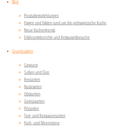
werden.
Blog
Reisnudeln
Produktempfehlungen
werden nicht
Fragen und Fakten rund um die vietnamesische Küche
aus
Neue Küchentrends
Weizenmehl
Erfahrungsberichte und Restaurantbesuche
zubereitet, wie
die hier zu
Grundzutaten
Lande häufig
Gewürze
gegessenen
Soßen und Dips
Hartweizennudeln,
Reissorten
sondern aus
Nudelarten
Reismehl.
Obstsorten
Gemüsearten
Würde
Pilzsorten
Teig- und Reispapiersorten
Pho
Fisch- und Meerestiere