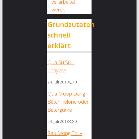
verarbeitet
werden.
Grundzutaten
schnell
erklärt
Qua Su Su –
Chayote
24. Juli 2018
0.
Qua Muop Dang –
Bittermelone oder
Bittergurke
24. Juli 2018
0.
Rau Mong Toi –