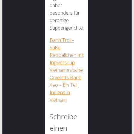
daher
besonders für
derartige
Suppengerichte.
Banh Troi –
Süße
Reisbällchen mit
Ingwersirup
Vietnamesische
Omeletts Banh
Xeo – Ein Teil
Indiens in
Vietnam
Schreibe
einen