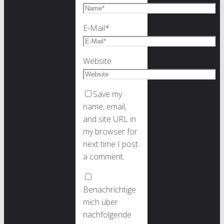
E-Mail
*
Website
Save my
name, email,
and site URL in
my browser for
next time I post
a comment.
Benachrichtige
mich über
nachfolgende