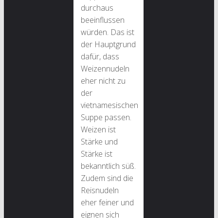
durchaus
beeinflussen
würden. Das ist
der Hauptgrund
dafür, dass
Weizennudeln
eher nicht zu
der
vietnamesischen
Suppe passen.
Weizen ist
Stärke und
Stärke ist
bekanntlich süß.
Zudem sind die
Reisnudeln
eher feiner und
eignen sich