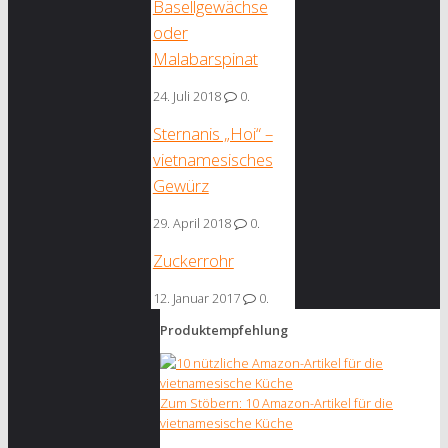
Basellgewächse
oder
Malabarspinat
24. Juli 2018
0.
Sternanis „Hoi“ –
vietnamesisches
Gewürz
29. April 2018
0.
Zuckerrohr
12. Januar 2017
0.
Produktempfehlung
Zum Stöbern: 10 Amazon-Artikel für die
vietnamesische Küche