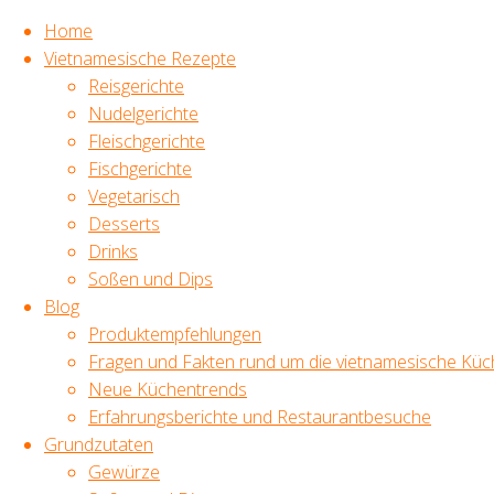
Home
Vietnamesische Rezepte
Reisgerichte
Zum
Nudelgerichte
Inhalt
Start
Blog
Welche
TAGS
Fleischgerichte
springen
Nudeln für die
Fischgerichte
Pho-Suppe
Vietnamesisch Kochen,
Vegetarisch
Original vietnamesische
verwenden?
Rezepte,
Desserts
vietnamesisches Essen,
Drinks
Fischsoße, Banh Bao,
Soßen und Dips
frische Kräuter,
Blog
Reispapier,
Sommerrollen,
Produktempfehlungen
Mungbohnen, Trends
Fragen und Fakten rund um die vietnamesische Küc
und Klassiker, gesund
Welche
Neue Küchentrends
ernähren,
Erfahrungsberichte und Restaurantbesuche
Nudeln für
* Werbelink
Grundzutaten
die Pho-
Als Amazon-Partner
Gewürze
verdiene ich an