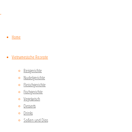
breiten
Reisnudeln
serviert (auch
Reisbreitbandnudeln
genannt). Sie
Home
werden gekocht
und
Vietnamesische Rezepte
abgeschreckt.
Kurz vor dem
Reisgerichte
Servieren
Nudelgerichte
werden sie
Fleischgerichte
noch einmal
Fischgerichte
kurz mit
Vegetarisch
kochendem
Desserts
Wasser
Drinks
übergossen,
Soßen und Dips
damit sie warm