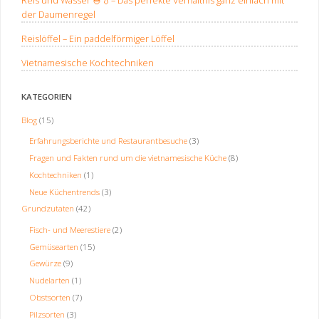
Reis und Wasser 🍚💧– Das perfekte Verhältnis ganz einfach mit
der Daumenregel
Reislöffel – Ein paddelförmiger Löffel
Vietnamesische Kochtechniken
KATEGORIEN
Blog
(15)
Erfahrungsberichte und Restaurantbesuche
(3)
Fragen und Fakten rund um die vietnamesische Küche
(8)
Kochtechniken
(1)
Neue Küchentrends
(3)
Grundzutaten
(42)
Fisch- und Meerestiere
(2)
Gemüsearten
(15)
Gewürze
(9)
Nudelarten
(1)
Obstsorten
(7)
Pilzsorten
(3)