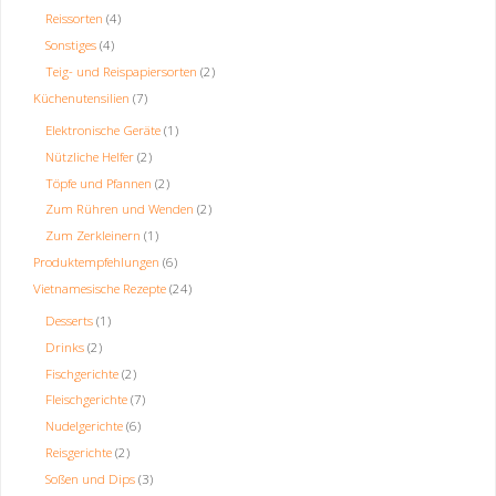
Reissorten
(4)
Sonstiges
(4)
Teig- und Reispapiersorten
(2)
Küchenutensilien
(7)
Elektronische Geräte
(1)
Nützliche Helfer
(2)
Töpfe und Pfannen
(2)
Zum Rühren und Wenden
(2)
Zum Zerkleinern
(1)
Produktempfehlungen
(6)
Vietnamesische Rezepte
(24)
Desserts
(1)
Drinks
(2)
Fischgerichte
(2)
Fleischgerichte
(7)
Nudelgerichte
(6)
Reisgerichte
(2)
Soßen und Dips
(3)