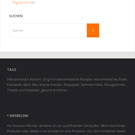
Vegetarisch
(5)
SUCHEN
Suchen
Suchen
nach:
TAGS
Vietnamesisch Kochen, Original vietnamesische Rezepte, vietnamesisches Essen,
Fischsoße, Banh Bao, frische Kräuter, Reispapier, Sommerrollen, Mungbohnen,
Trends und Klassiker, gesund ernähren,
* WERBELINK
Als Amazon-Partner verdiene ich an qualifizierten Verkäufen. Beim Kauf eines
Produkts über diesen Link erhalte ich eine Provision. Für dich entstehen dabei